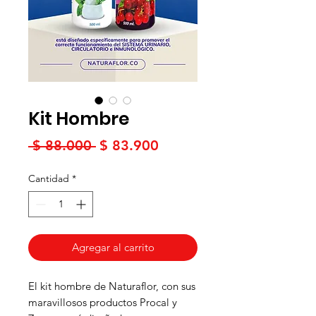
Kit Hombre
Precio
Precio
 $ 88.000 
$ 83.900
de
Cantidad
*
oferta
Agregar al carrito
El kit hombre de Naturaflor, con sus
maravillosos productos Procal y