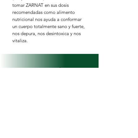
tomar ZARNAT en sus dosis
recomendadas como alimento
nutricional nos ayuda a conformar
un cuerpo totalmente sano y fuerte,
nos depura, nos desintoxica y nos
vitaliza.
Naturaflor
¿Necesitas ayuda?
Visita
Atención al Cliente
para
ayuda o llámanos al
+57 3146893494