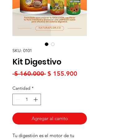
SKU: 0101
Kit Digestivo
Precio
Precio
 $ 160.000 
$ 155.900
de
Cantidad
*
oferta
Agregar al carrito
Tu digestión es el motor de tu