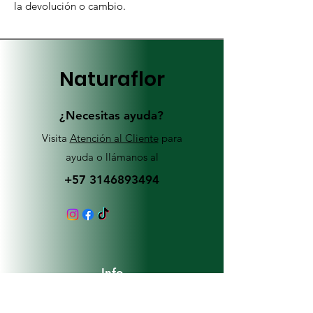
la devolución o cambio.
Naturaflor
¿Necesitas ayuda?
Visita
Atención al Cliente
para
ayuda o llámanos al
+57 3146893494
Info
FAQ