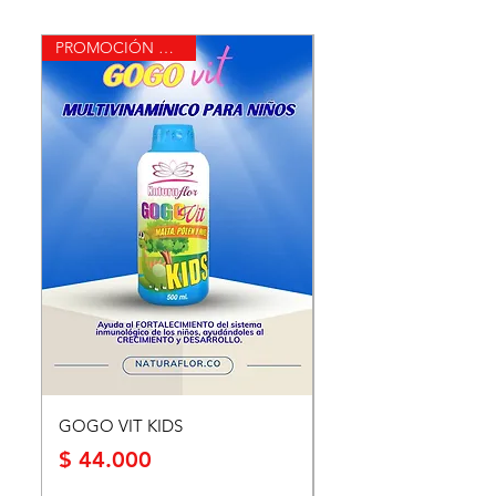
PROMOCIÓN DEL MES
GOGO VIT KIDS
MEGANOW
Precio
Precio
$ 44.000
$ 140.000